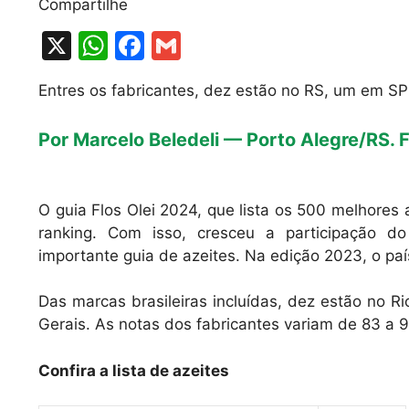
Compartilhe
X
W
F
G
h
a
m
Entres os fabricantes, dez estão no RS, um em S
at
c
ai
s
e
l
Por Marcelo Beledeli — Porto Alegre/RS. F
A
b
p
o
O guia Flos Olei 2024, que lista os 500 melhores 
p
o
ranking. Com isso, cresceu a participação do
k
importante guia de azeites. Na edição 2023, o pa
Das marcas brasileiras incluídas, dez estão no 
Gerais. As notas dos fabricantes variam de 83 a
Confira a lista de azeites