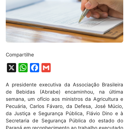
Compartilhe
X
W
F
G
h
a
m
at
c
ai
A presidente executiva da Associação Brasileira
de Bebidas (Abrabe) encaminhou, na última
s
e
l
semana, um ofício aos ministros da Agricultura e
A
b
Pecuária, Carlos Fávaro, da Defesa, José Múcio,
p
o
da Justiça e Segurança Pública, Flávio Dino e à
p
o
Secretaria de Segurança Pública do estado do
Paraná em reconhecimento ao trabalho executado