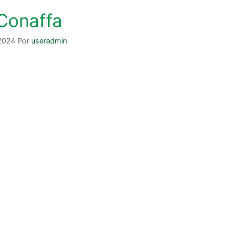
 Conaffa
2024
Por
useradmin