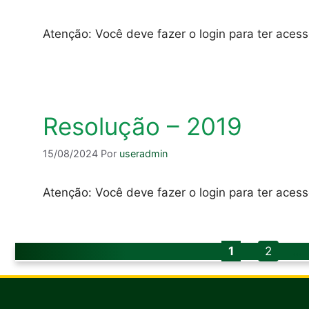
Atenção: Você deve fazer o login para ter aces
Resolução – 2019
15/08/2024
Por
useradmin
Atenção: Você deve fazer o login para ter aces
Page
Page
1
2
…