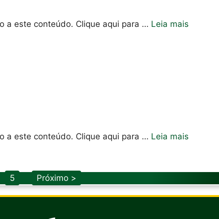
so a este conteúdo. Clique aqui para …
Leia mais
so a este conteúdo. Clique aqui para …
Leia mais
Page
5
Próximo >