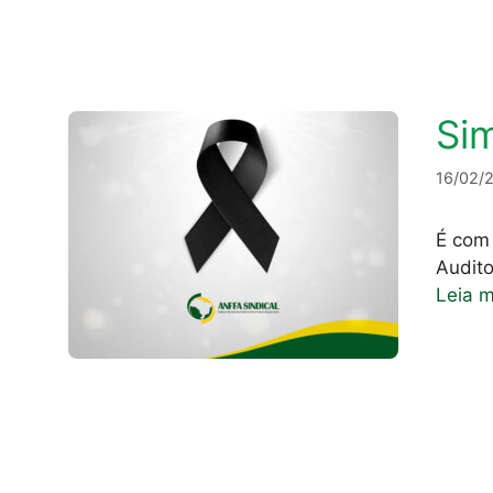
Sim
16/02/
É com 
Audito
Leia m