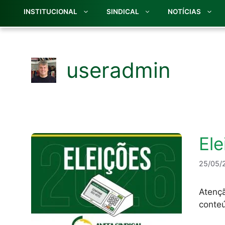
INSTITUCIONAL
SINDICAL
NOTÍCIAS
useradmin
El
25/05/
Atençã
conteú