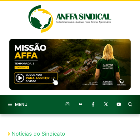
Pular
para
o
conteúdo
MENU
Notícias do Sindicato