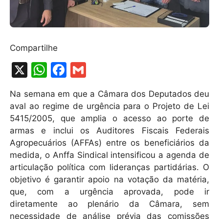
Compartilhe
X
W
F
G
h
a
m
Na semana em que a Câmara dos Deputados deu
at
c
ai
aval ao regime de urgência para o Projeto de Lei
s
e
l
5415/2005, que amplia o acesso ao porte de
A
b
armas e inclui os Auditores Fiscais Federais
Agropecuários (AFFAs) entre os beneficiários da
p
o
medida, o Anffa Sindical intensificou a agenda de
p
o
articulação política com lideranças partidárias. O
k
objetivo é garantir apoio na votação da matéria,
que, com a urgência aprovada, pode ir
diretamente ao plenário da Câmara, sem
necessidade de análise prévia das comissões