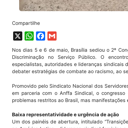
Compartilhe
X
W
F
G
h
a
m
Nos dias 5 e 6 de maio, Brasília sediou o 2º Co
at
c
ai
Discriminação no Serviço Público. O encontro
s
e
l
especialistas, autoridades e lideranças sindicais
A
b
debater estratégias de combate ao racismo, ao sex
p
o
Promovido pelo Sindicato Nacional dos Servidores
p
o
em parceria com o Anffa Sindical, o congresso
k
problemas restritos ao Brasil, mas manifestações 
Baixa representatividade e urgência de ação
Um dos painéis de abertura, intitulado “Transiç