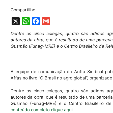
Compartilhe
X
W
F
G
h
a
m
Dentre os cinco colegas, quatro são adidos ag
at
c
ai
autores da obra, que é resultado de uma parceri
s
e
l
Gusmão (Funag-MRE) e o Centro Brasileiro de Rela
A
b
p
o
p
o
A equipe de comunicação do Anffa Sindical publ
k
Affas no livro “O Brasil no agro global”, organiza
Dentre os cinco colegas, quatro são adidos ag
autores da obra, que é resultado de uma parceri
Gusmão (Funag-MRE) e o Centro Brasileiro de R
conteúdo completo clique aqui
.