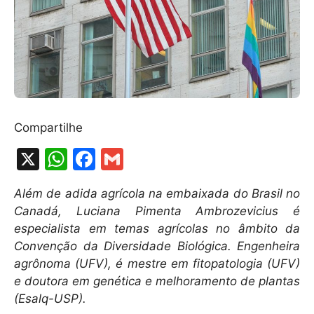
Compartilhe
X
W
F
G
h
a
m
Além de adida agrícola na embaixada do Brasil no
at
c
ai
Canadá, Luciana Pimenta Ambrozevicius é
s
e
l
especialista em temas agrícolas no âmbito da
A
b
Convenção da Diversidade Biológica. Engenheira
agrônoma (UFV), é mestre em fitopatologia (UFV)
p
o
e doutora em genética e melhoramento de plantas
p
o
(Esalq-USP).