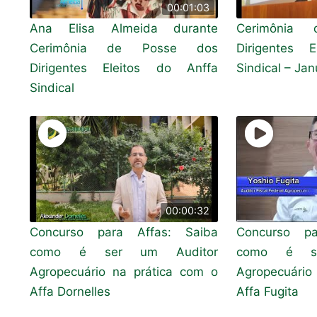
00:01:03
Ana Elisa Almeida durante
Cerimônia
Cerimônia de Posse dos
Dirigentes 
Dirigentes Eleitos do Anffa
Sindical – Ja
Sindical
00:00:32
Concurso para Affas: Saiba
Concurso pa
como é ser um Auditor
como é se
Agropecuário na prática com o
Agropecuário
Affa Dornelles
Affa Fugita