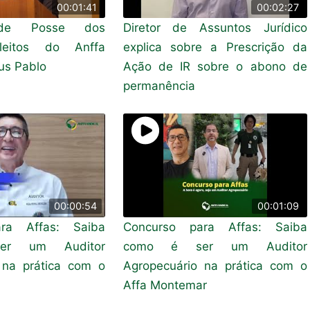
00:01:41
00:02:27
 de Posse dos
Diretor de Assuntos Jurídico
Eleitos do Anffa
explica sobre a Prescrição da
nus Pablo
Ação de IR sobre o abono de
permanência
00:00:54
00:01:09
ra Affas: Saiba
Concurso para Affas: Saiba
r um Auditor
como é ser um Auditor
 na prática com o
Agropecuário na prática com o
Affa Montemar