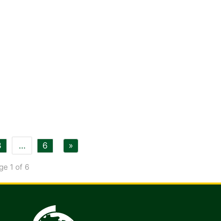
3
…
6
»
ge 1 of 6