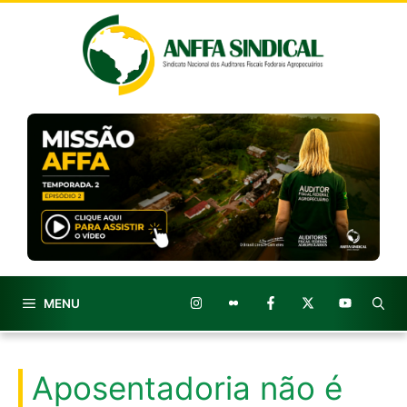
Pular
para
o
conteúdo
MENU
Aposentadoria não é