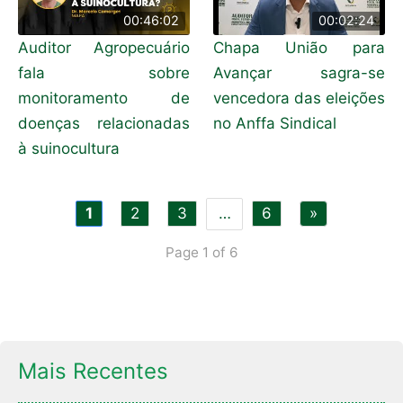
00:46:02
00:02:24
Auditor Agropecuário
Chapa União para
fala sobre
Avançar sagra-se
monitoramento de
vencedora das eleições
doenças relacionadas
no Anffa Sindical
à suinocultura
1
2
3
…
6
»
Page 1 of 6
Mais Recentes