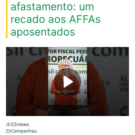
afastamento: um
recado aos AFFAs
aposentados
22
views
Campanhas