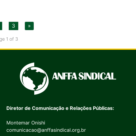
3
»
ge 1 of 3
Diretor de Comunicação e Relações Públicas:
Montemar Onishi
comunicacao@anffasindical.org.br