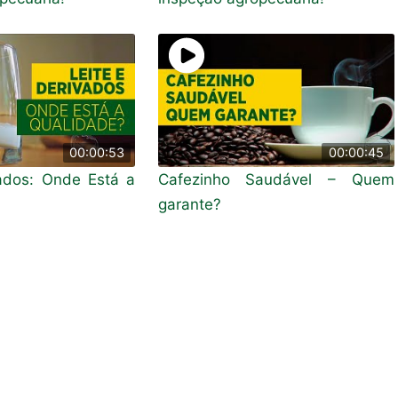
00:00:53
00:00:45
vados: Onde Está a
Cafezinho Saudável – Quem
garante?