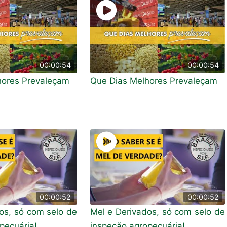
00:00:54
00:00:54
hores Prevaleçam
Que Dias Melhores Prevaleçam
00:00:52
00:00:52
os, só com selo de
Mel e Derivados, só com selo de
pecuária!
inspeção agropecuária!