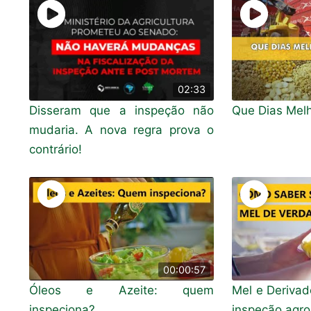
02:33
Disseram que a inspeção não
Que Dias Mel
mudaria. A nova regra prova o
contrário!
00:00:57
Óleos e Azeite: quem
Mel e Derivad
inspeciona?
inspeção agro