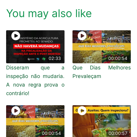
You may also like
02:33
00:00:54
Disseram que a
Que Dias Melhores
inspeção não mudaria.
Prevaleçam
A nova regra prova o
contrário!
00:00:54
00:00:57