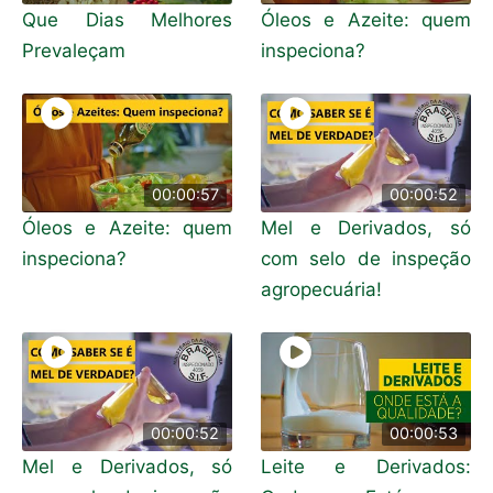
Que Dias Melhores
Óleos e Azeite: quem
Prevaleçam
inspeciona?
00:00:57
00:00:52
Óleos e Azeite: quem
Mel e Derivados, só
inspeciona?
com selo de inspeção
agropecuária!
00:00:52
00:00:53
Mel e Derivados, só
Leite e Derivados: