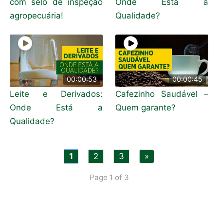
com selo de inspeção
Onde Está a
agropecuária!
Qualidade?
00:00:53
00:00:45
Leite e Derivados:
Cafezinho Saudável –
Onde Está a
Quem garante?
Qualidade?
1
2
3
»
Page 1 of 3