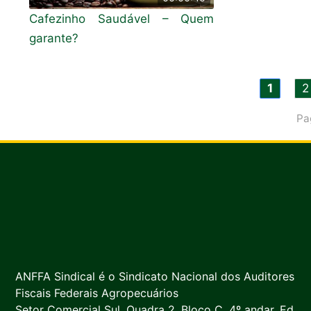
Cafezinho Saudável – Quem
garante?
1
2
Pa
ANFFA Sindical é o Sindicato Nacional dos Auditores
Fiscais Federais Agropecuários
Setor Comercial Sul, Quadra 2, Bloco C, 4º andar, Ed.