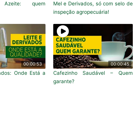
Azeite: quem
Mel e Derivados, só com selo de
inspeção agropecuária!
00:00:53
00:00:45
vados: Onde Está a
Cafezinho Saudável – Quem
garante?