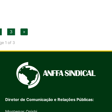
3
»
ge 1 of 3
Diretor de Comunicação e Relações Públicas:
Montemar Onishi