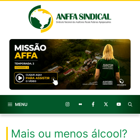
Pular
para
o
conteúdo
MENU
Mais ou menos álcool?