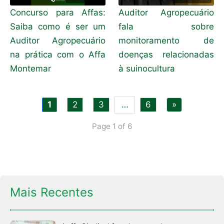
Concurso para Affas:
Auditor Agropecuário
Saiba como é ser um
fala sobre
Auditor Agropecuário
monitoramento de
na prática com o Affa
doenças relacionadas
Montemar
à suinocultura
1
2
3
…
6
»
Page 1 of 6
Mais Recentes