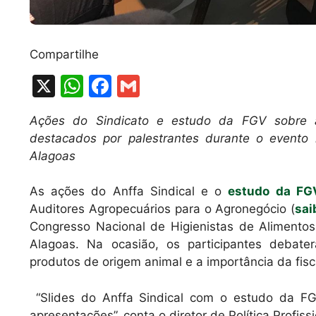
Compartilhe
X
W
F
G
h
a
m
Ações do Sindicato e estudo da FGV sobre a
at
c
ai
destacados por palestrantes durante o evento
s
e
l
Alagoas
A
b
As ações do Anffa Sindical e o
estudo da F
p
o
Auditores Agropecuários para o Agronegócio (
sai
p
o
Congresso Nacional de Higienistas de Alimentos
k
Alagoas. Na ocasião, os participantes debat
produtos de origem animal e a importância da fisca
“Slides do Anffa Sindical com o estudo da FG
apresentações”, conta o diretor de Política Profis