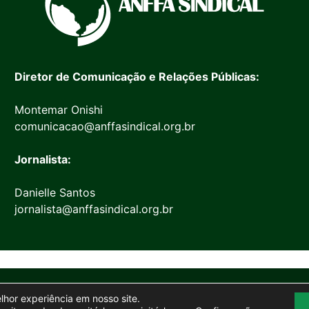
Diretor de Comunicação e Relações Públicas:
Montemar Onishi
comunicacao@anffasindical.org.br
Jornalista:
Danielle Santos
jornalista@anffasindical.org.br
© 2026 Anffa Sindical
elhor experiência em nosso site.
Site desenvolvido por
Marketing Objetivo