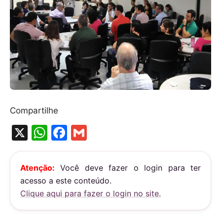
Compartilhe
X
W
F
G
h
a
m
at
c
ai
Atenção:
Você deve fazer o login para ter
s
e
l
acesso a este conteúdo.
A
b
Clique aqui para fazer o login no site.
p
o