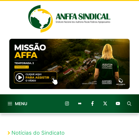
Pular
para
o
conteúdo
MENU
Notícias do Sindicato