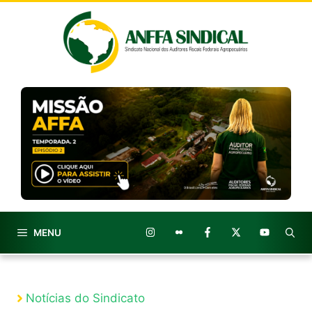
Pular
para
o
conteúdo
MENU
Notícias do Sindicato