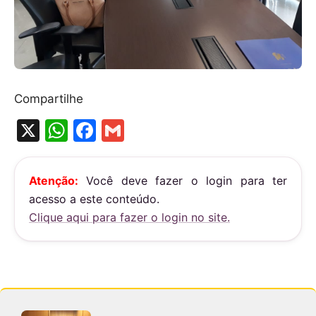
Compartilhe
X
W
F
G
h
a
m
at
c
ai
Atenção:
Você deve fazer o login para ter
s
e
l
acesso a este conteúdo.
A
b
Clique aqui para fazer o login no site.
p
o
p
o
k