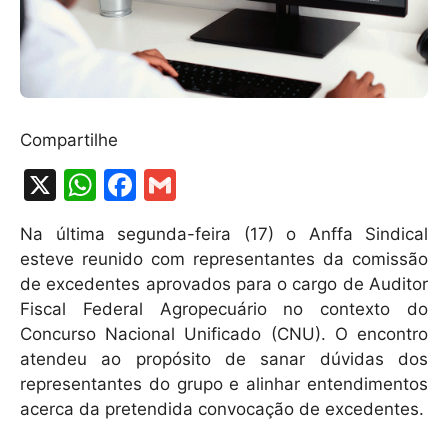
Compartilhe
X
W
F
G
h
a
m
Na última segunda-feira (17) o Anffa Sindical
at
c
ai
esteve reunido com representantes da comissão
s
e
l
de excedentes aprovados para o cargo de Auditor
A
b
Fiscal Federal Agropecuário no contexto do
Concurso Nacional Unificado (CNU). O encontro
p
o
atendeu ao propósito de sanar dúvidas dos
p
o
representantes do grupo e alinhar entendimentos
k
acerca da pretendida convocação de excedentes.