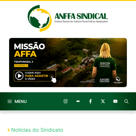
Pular
para
o
conteúdo
MENU
Notícias do Sindicato