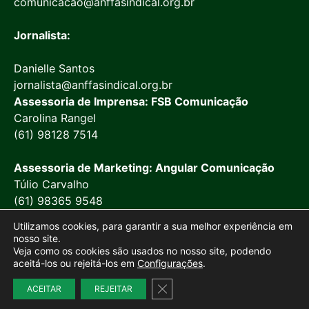
comunicacao@anffasindical.org.br
Jornalista:
Danielle Santos
jornalista@anffasindical.org.br
Assessoria de Imprensa: FSB Comunicação
Carolina Rangel
(61) 98128 7514
Assessoria de Marketing: Angular Comunicação
Túlio Carvalho
(61) 98365 9548
Utilizamos cookies, para garantir a sua melhor experiência em
nosso site.
Veja como os cookies são usados no nosso site, podendo
aceitá-los ou rejeitá-los em
Configurações
.
© 2026 Anffa Sindical
Close GDPR Cookie Banner
ACEITAR
REJEITAR
Site desenvolvido por
Marketing Objetivo