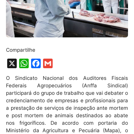
Compartilhe
X
W
F
G
h
a
m
O Sindicato Nacional dos Auditores Fiscais
at
c
ai
Federais Agropecuários (Anffa Sindical)
s
e
l
participará do grupo de trabalho que vai debater o
A
b
credenciamento de empresas e profissionais para
a prestação de serviços de inspeção ante mortem
p
o
e post mortem de animais destinados ao abate
p
o
nos frigoríficos. De acordo com portaria do
k
Ministério da Agricultura e Pecuária (Mapa), o