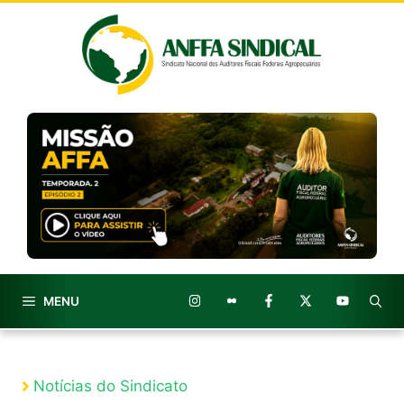
Pular
para
o
conteúdo
MENU
Notícias do Sindicato