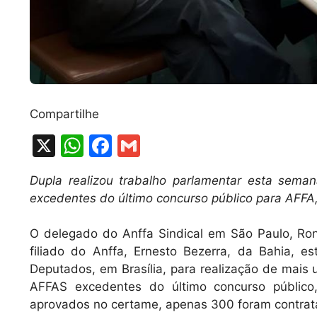
Compartilhe
X
W
F
G
h
a
m
Dupla realizou trabalho parlamentar esta sema
at
c
ai
excedentes do último concurso público para AFFA
s
e
l
A
b
O delegado do Anffa Sindical em São Paulo, Ron
filiado do Anffa, Ernesto Bezerra, da Bahia, 
p
o
Deputados, em Brasília, para realização de mais
p
o
AFFAS excedentes do último concurso público
k
aprovados no certame, apenas 300 foram contrat