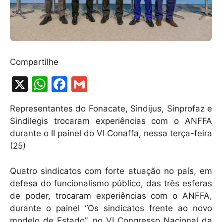
Compartilhe
X
W
F
G
h
a
m
Representantes do Fonacate, Sindijus, Sinprofaz e
at
c
ai
Sindilegis trocaram experiências com o ANFFA
s
e
l
durante o II painel do VI Conaffa, nessa terça-feira
A
b
(25)
p
o
Quatro sindicatos com forte atuação no país, em
p
o
defesa do funcionalismo público, das três esferas
k
de poder, trocaram experiências com o ANFFA,
durante o painel “Os sindicatos frente ao novo
modelo de Estado”, no VI Congresso Nacional da