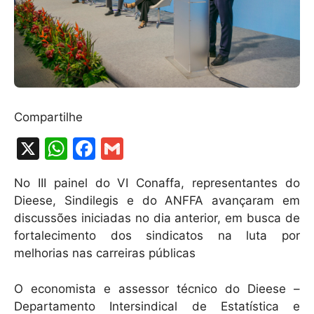
Compartilhe
X
W
F
G
h
a
m
No III painel do VI Conaffa, representantes do
at
c
ai
Dieese, Sindilegis e do ANFFA avançaram em
s
e
l
discussões iniciadas no dia anterior, em busca de
A
b
fortalecimento dos sindicatos na luta por
melhorias nas carreiras públicas
p
o
p
o
O economista e assessor técnico do Dieese –
k
Departamento Intersindical de Estatística e