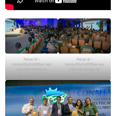
Painel III –
Painel III –
Inovau00e7u00f5es nos
Inovau00e7u00f5es nos
enfrentamentos do
enfrentamentos do
movimento sindical
movimento sindical