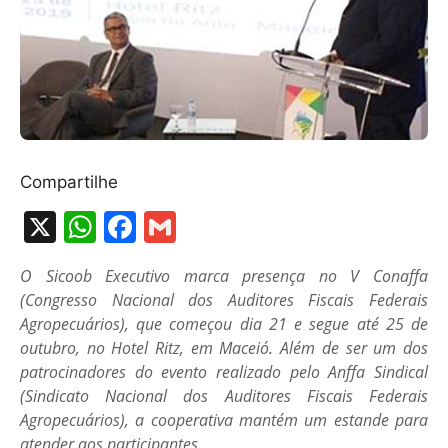
Compartilhe
X
W
F
G
h
a
m
O Sicoob Executivo marca presença no V Conaffa
at
c
ai
(Congresso Nacional dos Auditores Fiscais Federais
s
e
l
Agropecuários), que começou dia 21 e segue até 25 de
A
b
outubro, no Hotel Ritz, em Maceió. Além de ser um dos
patrocinadores do evento realizado pelo Anffa Sindical
p
o
(Sindicato Nacional dos Auditores Fiscais Federais
p
o
Agropecuários), a cooperativa mantém um estande para
atender aos participantes.