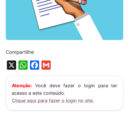
Compartilhe
X
W
F
G
h
a
m
at
c
ai
Atenção:
Você deve fazer o login para ter
s
e
l
acesso a este conteúdo.
A
b
Clique aqui para fazer o login no site.
p
o
p
o