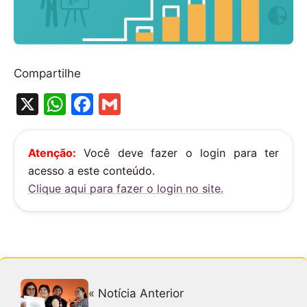
Compartilhe
X
W
F
G
h
a
m
at
c
ai
Atenção:
Você deve fazer o login para ter
s
e
l
acesso a este conteúdo.
A
b
Clique aqui para fazer o login no site.
p
o
p
o
k
« Notícia Anterior