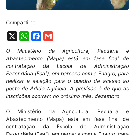
Compartilhe
X
W
F
G
h
a
m
O Ministério da Agricultura, Pecuária e
at
c
ai
Abastecimento (Mapa) está em fase final de
s
e
l
contratação da Escola de Administração
A
b
Fazendária (Esaf), em parceria com a Enagro, para
realizar a seleção para o quadro de acesso ao
p
o
posto de Adido Agrícola. A previsão é de que as
p
o
inscrições ocorram no próximo mês, dezembro
k
O Ministério da Agricultura, Pecuária e
Abastecimento (Mapa) está em fase final de
contratação da Escola de Administração
Fazendária (Esaf), em parceria com a Enagro, para