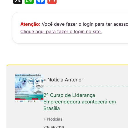
h
a
m
at
c
ai
s
e
l
Atenção:
Você deve fazer o login para ter acess
Clique aqui para fazer o login no site.
A
b
p
o
p
o
k
« Notícia Anterior
2º Curso de Liderança
Empreendedora acontecerá em
Brasília
+ Notícias
23/09/2016