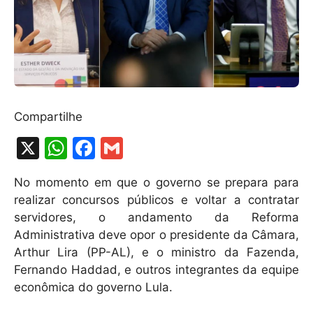
Compartilhe
X
W
F
G
h
a
m
No momento em que o governo se prepara para
at
c
ai
realizar concursos públicos e voltar a contratar
s
e
l
servidores, o andamento da Reforma
A
b
Administrativa deve opor o presidente da Câmara,
Arthur Lira (PP-AL), e o ministro da Fazenda,
p
o
Fernando Haddad, e outros integrantes da equipe
p
o
econômica do governo Lula.
k