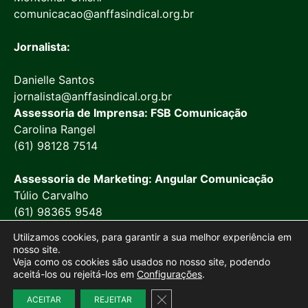
comunicacao@anffasindical.org.br
Jornalista:
Danielle Santos
jornalista@anffasindical.org.br
Assessoria de Imprensa: FSB Comunicação
Carolina Rangel
(61) 98128 7514
Assessoria de Marketing: Angular Comunicação
Túlio Carvalho
(61) 98365 9548
Utilizamos cookies, para garantir a sua melhor experiência em
nosso site.
Veja como os cookies são usados no nosso site, podendo
aceitá-los ou rejeitá-los em
Configurações
.
© 2026 Anffa Sindical
Close GDPR Cookie Banner
ACEITAR
REJEITAR
Site desenvolvido por
Marketing Objetivo