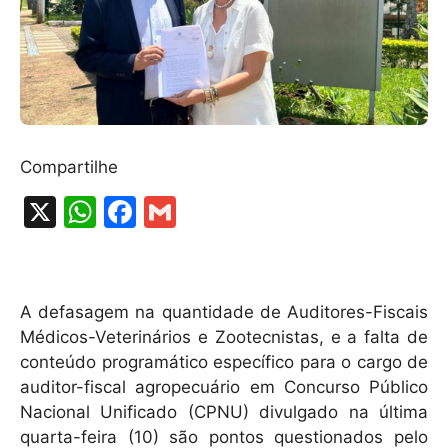
Compartilhe
X
W
F
G
h
a
m
at
c
ai
s
e
l
A defasagem na quantidade de Auditores-Fiscais
A
b
Médicos-Veterinários e Zootecnistas, e a falta de
conteúdo programático específico para o cargo de
p
o
auditor-fiscal agropecuário em Concurso Público
p
o
Nacional Unificado (CPNU) divulgado na última
k
quarta-feira (10) são pontos questionados pelo