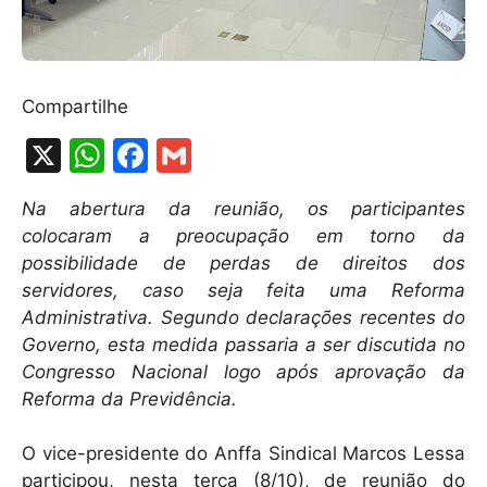
Compartilhe
X
W
F
G
h
a
m
Na abertura da reunião, os participantes
at
c
ai
colocaram a preocupação em torno da
s
e
l
possibilidade de perdas de direitos dos
A
b
servidores, caso seja feita uma Reforma
Administrativa. Segundo declarações recentes do
p
o
Governo, esta medida passaria a ser discutida no
p
o
Congresso Nacional logo após aprovação da
k
Reforma da Previdência.
O vice-presidente do Anffa Sindical Marcos Lessa
participou, nesta terça (8/10), de reunião do