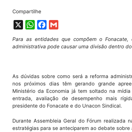
Compartilhe
X
W
F
G
h
a
m
Para as entidades que compõem o Fonacate, o
at
c
ai
administrativa pode causar uma divisão dentro do 
s
e
l
A
b
p
o
As dúvidas sobre como será a reforma administr
p
o
nos próximos dias têm gerando grande apreen
k
Ministério da Economia já tem soltado na mídia
entrada, avaliação de desempenho mais rígid
presidente do Fonacate e do Unacon Sindical.
Durante Assembleia Geral do Fórum realizada na
estratégias para se anteciparem ao debate sobre 