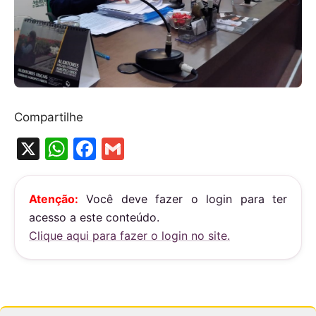
Compartilhe
X
W
F
G
h
a
m
at
c
ai
Atenção:
Você deve fazer o login para ter
s
e
l
acesso a este conteúdo.
A
b
Clique aqui para fazer o login no site.
p
o
p
o
k