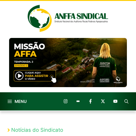
Pular
para
o
conteúdo
MENU
Notícias do Sindicato