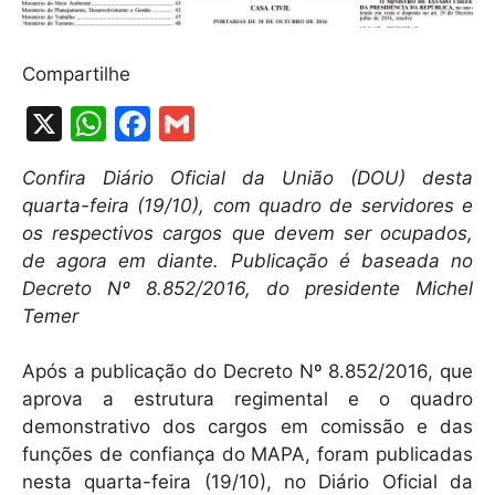
Compartilhe
X
W
F
G
h
a
m
Confira Diário Oficial da União (DOU) desta
at
c
ai
quarta-feira (19/10), com quadro de servidores e
s
e
l
os respectivos cargos que devem ser ocupados,
A
b
de agora em diante. Publicação é baseada no
Decreto Nº 8.852/2016, do presidente Michel
p
o
Temer
p
o
k
Após a publicação do Decreto Nº 8.852/2016, que
aprova a estrutura regimental e o quadro
demonstrativo dos cargos em comissão e das
funções de confiança do MAPA, foram publicadas
nesta quarta-feira (19/10), no Diário Oficial da