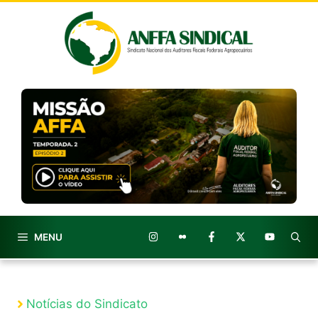
Pular
para
o
conteúdo
MENU
Notícias do Sindicato