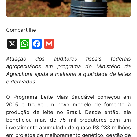
Compartilhe
X
W
F
G
h
a
m
Atuação dos auditores fiscais federais
at
c
ai
agropecuários em programa do Ministério da
s
e
l
Agricultura ajuda a melhorar a qualidade de leites
A
b
e derivados
p
o
O Programa Leite Mais Saudável começou em
p
o
2015 e trouxe um novo modelo de fomento à
k
produção de leite no Brasil. Desde então, ele
beneficiou mais de 75 mil produtores com um
investimento acumulado de quase R$ 283 milhões
em projetos de melhoramento genético, gestão de