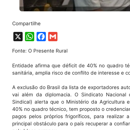
Compartilhe
X
W
F
G
h
a
m
Fonte: O Presente Rural
at
c
ai
s
e
l
Entidade afirma que déficit de 40% no quadro técn
A
b
sanitária, amplia risco de conflito de interesse e 
p
o
A exclusão do Brasil da lista de exportadores aut
p
o
vai além da diplomacia. O Sindicato Nacional 
k
Sindical) alerta que o Ministério da Agricultura
40% no quadro técnico, tem proposto o credencia
pagos pelos próprios frigoríficos, para realizar
principal obstáculo para o país recuperar a confia