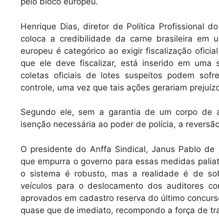
pelo bloco europeu.
Henrique Dias, diretor de Política Profissional d
coloca a credibilidade da carne brasileira em 
europeu é categórico ao exigir fiscalização ofici
que ele deve fiscalizar, está inserido em uma s
coletas oficiais de lotes suspeitos podem sof
controle, uma vez que tais ações gerariam prejuízo
Segundo ele, sem a garantia de um corpo de au
isenção necessária ao poder de polícia, a reversã
O presidente do Anffa Sindical, Janus Pablo de
que empurra o governo para essas medidas paliati
o sistema é robusto, mas a realidade é de so
veículos para o deslocamento dos auditores c
aprovados em cadastro reserva do último concurs
quase que de imediato, recompondo a força de trab