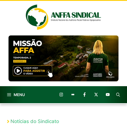
Pular
para
o
conteúdo
MENU
Notícias do Sindicato