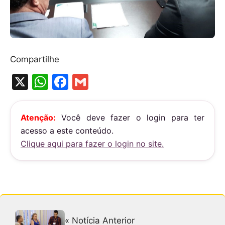
Compartilhe
X
W
F
G
h
a
m
at
c
ai
Atenção:
Você deve fazer o login para ter
s
e
l
acesso a este conteúdo.
A
b
Clique aqui para fazer o login no site.
p
o
p
o
k
« Notícia Anterior