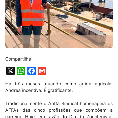
Compartilhe
X
W
F
G
h
a
m
Há três meses atuando como adida agrícola,
at
c
ai
Andrea incentiva: É gratificante.
s
e
l
A
b
Tradicionalmente o Anffa Sindical homenageia os
AFFAs das cinco profissões que compõem a
p
o
carreira. Hoje, em razão do Dia do Zooctenista,