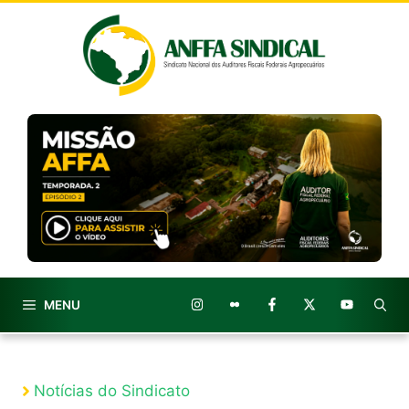
Pular
para
o
conteúdo
MENU
Notícias do Sindicato