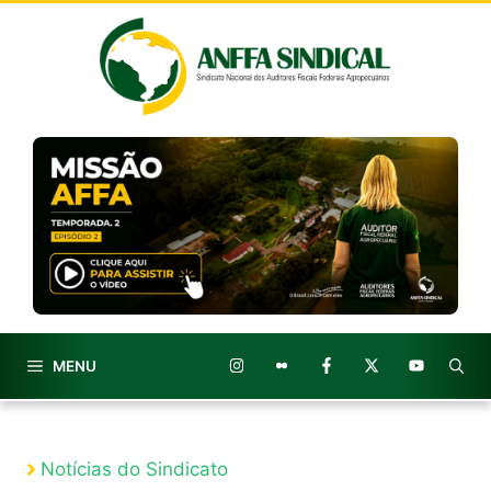
Pular
para
o
conteúdo
MENU
Notícias do Sindicato