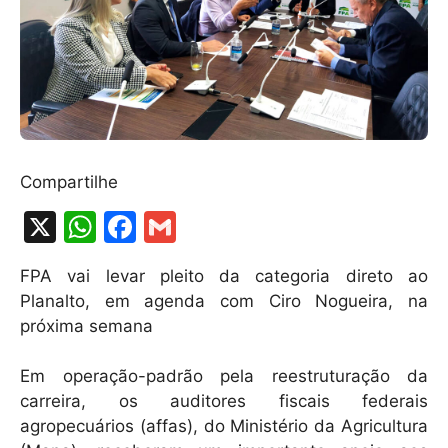
Compartilhe
X
W
F
G
h
a
m
FPA vai levar pleito da categoria direto ao
at
c
ai
Planalto, em agenda com Ciro Nogueira, na
s
e
l
próxima semana
A
b
Em operação-padrão pela reestruturação da
p
o
carreira, os auditores fiscais federais
p
o
agropecuários (affas), do Ministério da Agricultura