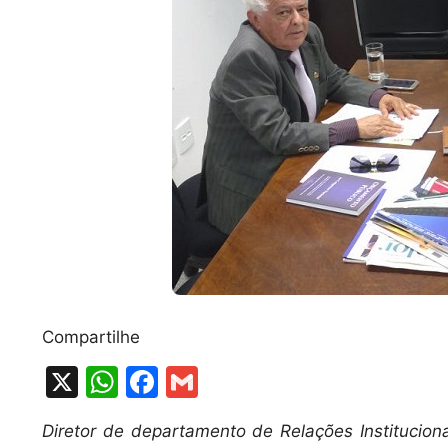
Compartilhe
X
W
F
G
h
a
m
Diretor de departamento de Relações Instituciona
at
c
ai