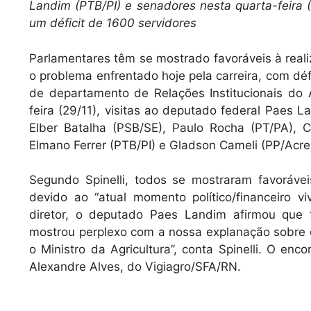
Landim (PTB/PI) e senadores nesta quarta-feira (29
s
e
l
um déficit de 1600 servidores
A
b
Parlamentares têm se mostrado favoráveis à reali
p
o
o problema enfrentado hoje pela carreira, com défic
p
o
de departamento de Relações Institucionais do An
k
feira (29/11), visitas ao deputado federal Paes 
Elber Batalha (PSB/SE), Paulo Rocha (PT/PA), 
Elmano Ferrer (PTB/PI) e Gladson Cameli (PP/Acre
Segundo Spinelli, todos se mostraram favorávei
devido ao “atual momento político/financeiro 
diretor, o deputado Paes Landim afirmou que 
mostrou perplexo com a nossa explanação sobre o
o Ministro da Agricultura”, conta Spinelli. O e
Alexandre Alves, do Vigiagro/SFA/RN.