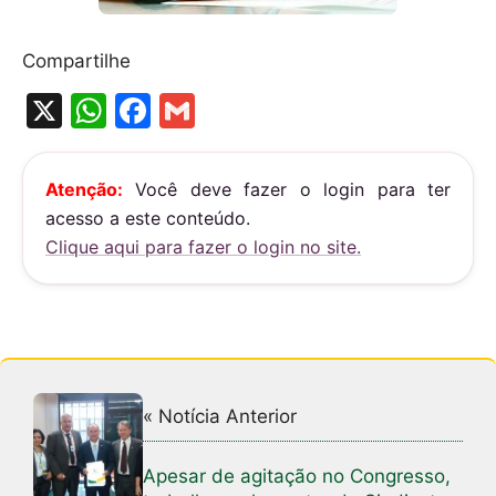
Compartilhe
X
W
F
G
h
a
m
at
c
ai
Atenção:
Você deve fazer o login para ter
s
e
l
acesso a este conteúdo.
A
b
Clique aqui para fazer o login no site.
p
o
p
o
k
« Notícia Anterior
Apesar de agitação no Congresso,