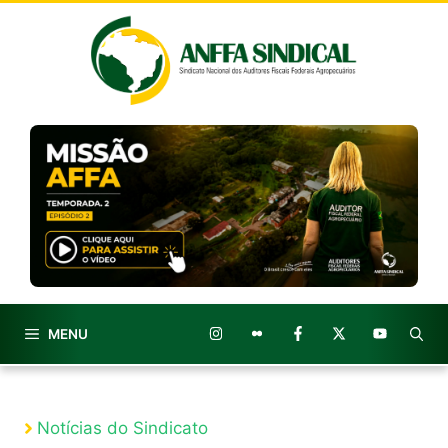
Pular
para
o
conteúdo
MENU
Notícias do Sindicato