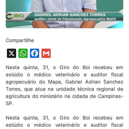
Compartilhe
X
W
F
G
h
a
m
Nesta quinta, 31, o Giro do Boi recebeu em
at
c
ai
estúdio o médico veterinário e auditor fiscal
s
e
l
agropecuário do Mapa, Gabriel Adrian Sanchez
A
b
Torres, que atua na unidade técnica regional de
agricultura do ministério na cidade de Campinas-
p
o
SP.
p
o
k
Nesta quinta, 31, o Giro do Boi recebeu em
estúdio o médico veterinário e auditor fiscal