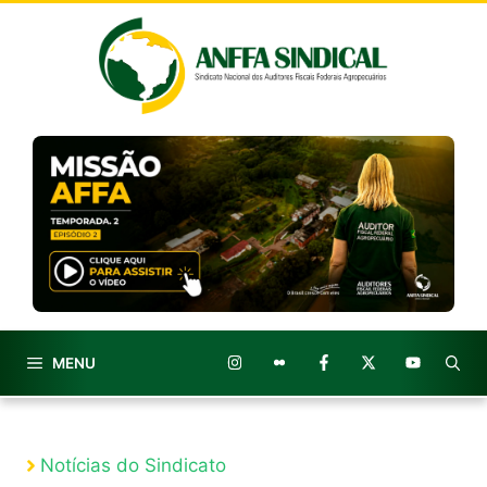
Pular
para
o
conteúdo
MENU
Notícias do Sindicato