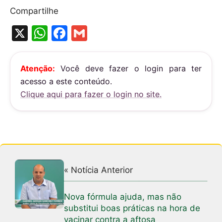
Compartilhe
X
W
F
G
h
a
m
at
c
ai
Atenção:
Você deve fazer o login para ter
s
e
l
acesso a este conteúdo.
A
b
Clique aqui para fazer o login no site.
p
o
p
o
k
« Notícia Anterior
Nova fórmula ajuda, mas não
substitui boas práticas na hora de
vacinar contra a aftosa