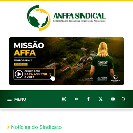
Pular
para
o
conteúdo
MENU
Notícias do Sindicato