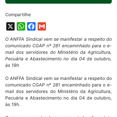
Compartilhe
X
W
F
G
h
a
m
O ANFFA Sindical vem se manifestar a respeito do
at
c
ai
comunicado CGAP nº 281 encaminhado para o e-
s
e
l
mail dos servidores do Ministério da Agricultura,
A
b
Pecuária e Abastecimento no dia 04 de outubro,
às 19h
p
o
p
o
O ANFFA Sindical vem se manifestar a respeito do
k
comunicado CGAP nº 281 encaminhado para o e-
mail dos servidores do Ministério da Agricultura,
Pecuária e Abastecimento no dia 04 de outubro,
às 19h.