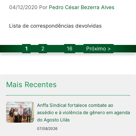
04/12/2020
Por
Pedro César Bezerra Alves
Lista de correspondências devolvidas
Page
Page
Page
1
2
…
16
Próximo >
Mais Recentes
Anffa Sindical fortalece combate ao
assédio e à violência de gênero em agenda
do Agosto Lilás
07/08/2026