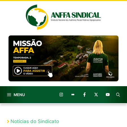
Pular
para
o
conteúdo
MENU
Notícias do Sindicato