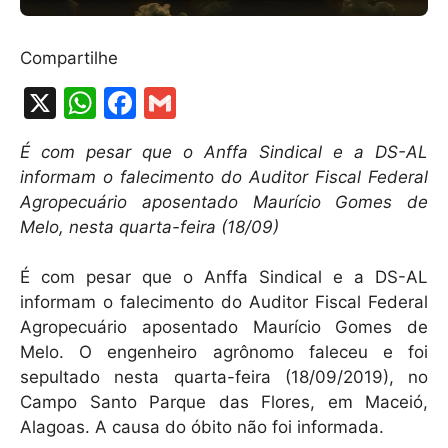
Compartilhe
X
W
F
G
h
a
m
É com pesar que o Anffa Sindical e a DS-AL
at
c
ai
informam o falecimento do Auditor Fiscal Federal
s
e
l
Agropecuário aposentado Maurício Gomes de
A
b
Melo, nesta quarta-feira (18/09)
p
o
É com pesar que o Anffa Sindical e a DS-AL
p
o
informam o falecimento do Auditor Fiscal Federal
k
Agropecuário aposentado Maurício Gomes de
Melo. O engenheiro agrônomo faleceu e foi
sepultado nesta quarta-feira (18/09/2019), no
Campo Santo Parque das Flores, em Maceió,
Alagoas. A causa do óbito não foi informada.