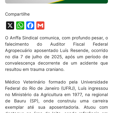
Compartilhe
X
W
F
G
h
a
m
O Anffa Sindical comunica, com profundo pesar, o
at
c
ai
falecimento do Auditor Fiscal Federal
s
e
l
Agropecuário aposentado Luís Resende, ocorrido
A
b
no dia 7 de julho de 2025, após um período de
convalescença decorrente de um acidente que
p
o
resultou em trauma craniano.
p
o
k
Médico Veterinário formado pela Universidade
Federal do Rio de Janeiro (UFRJ), Luís ingressou
no Ministério da Agricultura em 1977, na regional
de Bauru (SP), onde construiu uma carreira
exemplar até sua aposentadoria. Atuou com