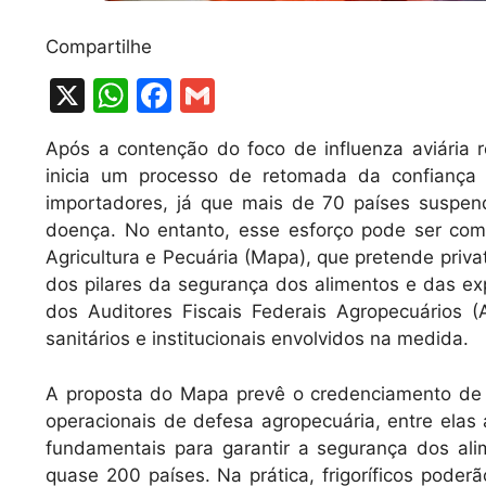
Compartilhe
X
W
F
G
h
a
m
Após a contenção do foco de influenza aviária 
at
c
ai
inicia um processo de retomada da confiança 
s
e
l
importadores, já que mais de 70 países suspe
A
b
doença. No entanto, esse esforço pode ser com
Agricultura e Pecuária (Mapa), que pretende priv
p
o
dos pilares da segurança dos alimentos e das exp
p
o
dos Auditores Fiscais Federais Agropecuários (
k
sanitários e institucionais envolvidos na medida.
A proposta do Mapa prevê o credenciamento de p
operacionais de defesa agropecuária, entre elas
fundamentais para garantir a segurança dos ali
quase 200 países. Na prática, frigoríficos poder