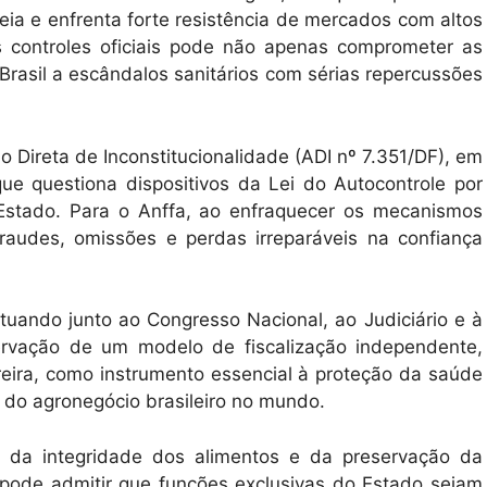
eia e enfrenta forte resistência de mercados com altos
os controles oficiais pode não apenas comprometer as
rasil a escândalos sanitários com sérias repercussões
Direta de Inconstitucionalidade (ADI nº 7.351/DF), em
ue questiona dispositivos da Lei do Autocontrole por
e Estado. Para o Anffa, ao enfraquecer os mecanismos
 fraudes, omissões e perdas irreparáveis na confiança
atuando junto ao Congresso Nacional, ao Judiciário e à
servação de um modelo de fiscalização independente,
rreira, como instrumento essencial à proteção da saúde
e do agronegócio brasileiro no mundo.
, da integridade dos alimentos e da preservação da
 pode admitir que funções exclusivas do Estado sejam