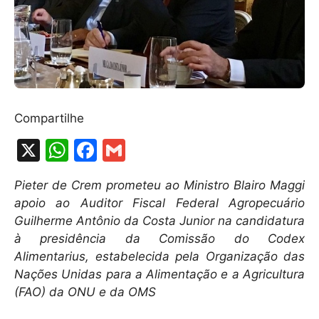
Compartilhe
X
W
F
G
h
a
m
Pieter de Crem prometeu ao Ministro Blairo Maggi
at
c
ai
apoio ao Auditor Fiscal Federal Agropecuário
s
e
l
Guilherme Antônio da Costa Junior na candidatura
A
b
à presidência da Comissão do Codex
Alimentarius, estabelecida pela Organização das
p
o
Nações Unidas para a Alimentação e a Agricultura
p
o
(FAO) da ONU e da OMS
k