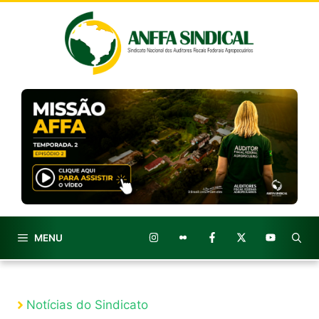
Pular
para
o
conteúdo
MENU
Notícias do Sindicato