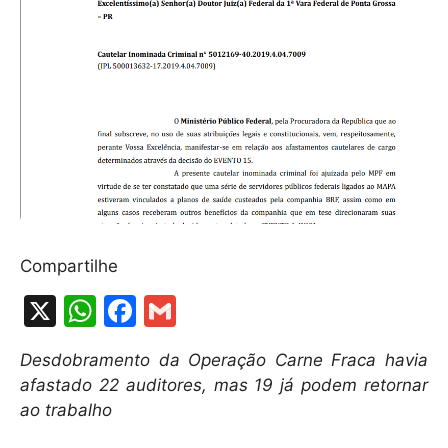
Compartilhe
X
W
F
G
h
a
m
Desdobramento da Operação Carne Fraca havia
at
c
ai
afastado 22 auditores, mas 19 já podem retornar
s
e
l
ao trabalho
A
b