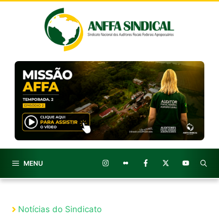
Pular
para
o
conteúdo
MENU
Notícias do Sindicato