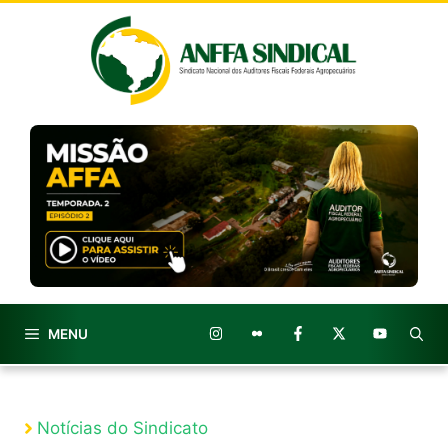
Pular
para
o
conteúdo
MENU
Notícias do Sindicato