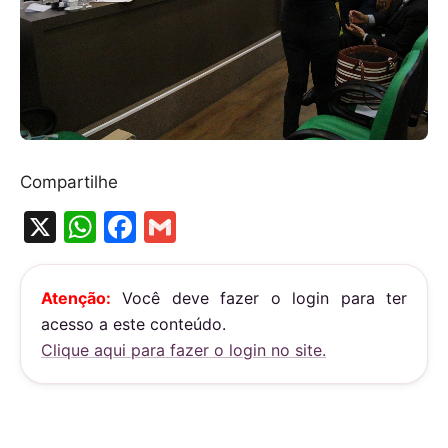
Compartilhe
X
W
F
G
h
a
m
at
c
ai
Atenção:
Você deve fazer o login para ter
s
e
l
acesso a este conteúdo.
A
b
Clique aqui para fazer o login no site.
p
o
p
o