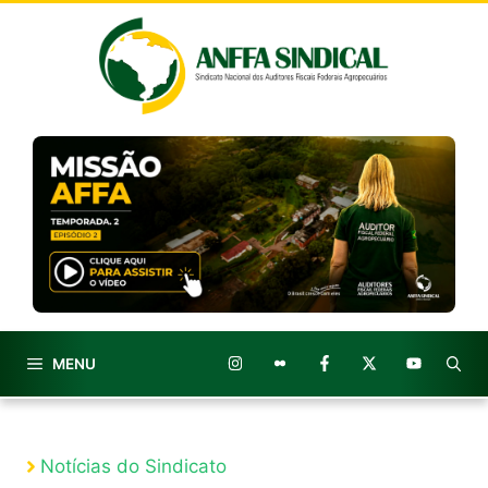
Pular
para
o
conteúdo
MENU
Notícias do Sindicato