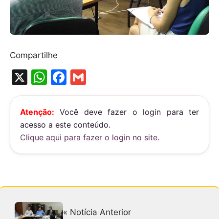
Compartilhe
X
W
F
G
h
a
m
at
c
ai
Atenção:
Você deve fazer o login para ter
s
e
l
acesso a este conteúdo.
A
b
Clique aqui para fazer o login no site.
p
o
p
o
k
« Notícia Anterior